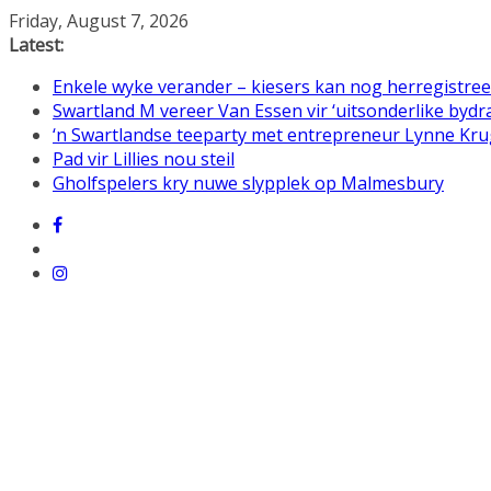
Skip
Friday, August 7, 2026
to
Latest:
content
Enkele wyke verander – kiesers kan nog herregistree
Swartland M vereer Van Essen vir ‘uitsonderlike bydr
‘n Swartlandse teeparty met entrepreneur Lynne Kr
Pad vir Lillies nou steil
Gholfspelers kry nuwe slypplek op Malmesbury