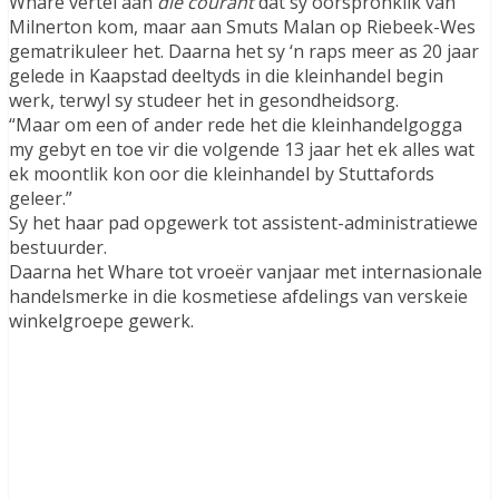
Whare vertel aan
dié courant
dat sy oorspronklik van
Milnerton kom, maar aan Smuts Malan op Riebeek-Wes
gematrikuleer het. Daarna het sy ‘n raps meer as 20 jaar
gelede in Kaapstad deeltyds in die kleinhandel begin
werk, terwyl sy studeer het in gesondheidsorg.
“Maar om een of ander rede het die kleinhandelgogga
my gebyt en toe vir die volgende 13 jaar het ek alles wat
ek moontlik kon oor die kleinhandel by Stuttafords
geleer.”
Sy het haar pad opgewerk tot assistent-administratiewe
bestuurder.
Daarna het Whare tot vroeër vanjaar met internasionale
handelsmerke in die kosmetiese afdelings van verskeie
winkelgroepe gewerk.