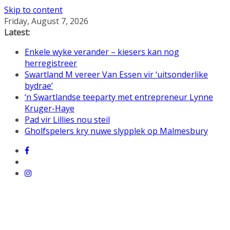
Skip to content
Friday, August 7, 2026
Latest:
Enkele wyke verander – kiesers kan nog
herregistreer
Swartland M vereer Van Essen vir ‘uitsonderlike
bydrae’
‘n Swartlandse teeparty met entrepreneur Lynne
Kruger-Haye
Pad vir Lillies nou steil
Gholfspelers kry nuwe slypplek op Malmesbury